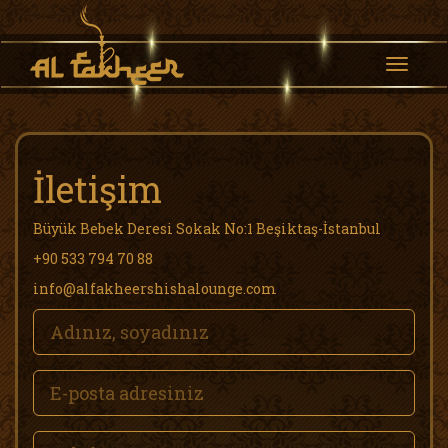
Toggle
naviga
İletişim
Büyük Bebek Deresi Sokak No:1 Beşiktaş-İstanbul
+90 533 794 70 88
info@alfakheershishalounge.com