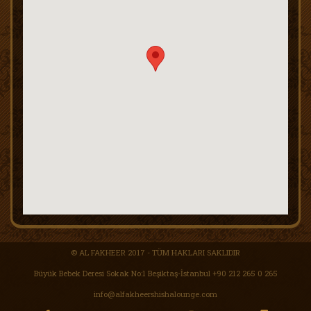
© AL FAKHEER 2017 - TÜM HAKLARI SAKLIDIR
Büyük Bebek Deresi Sokak No:1 Beşiktaş-İstanbul
+90 212 265 0 265
info@alfakheershishalounge.com